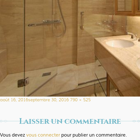
Publié
Taille
août 16, 2016
septembre 30, 2016
790 × 525
le
réelle
Laisser un commentaire
Vous devez
vous connecter
pour publier un commentaire.