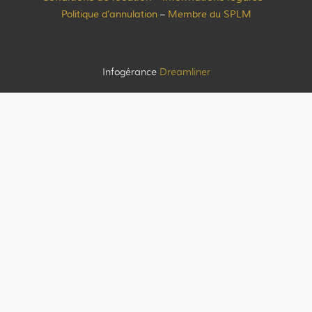
Politique d’annulation
Membre du SPLM
–
Infogérance
Dreamliner