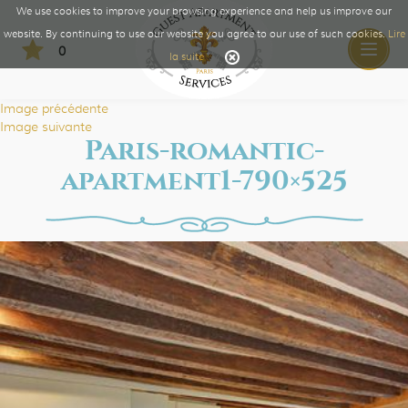
We use cookies to improve your browsing experience and help us improve our
website. By continuing to use our website you agree to our use of such cookies.
Lire
0
Toggle
la suite
naviga
Image précédente
Image suivante
Paris-romantic-
apartment1-790×525