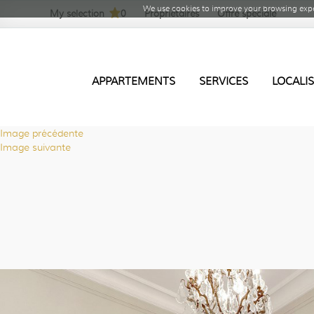
We use cookies to improve your browsing expe
My selection
0
Propriétaires
Offre spéciale
APPARTEMENTS
SERVICES
LOCALI
Image précédente
Image suivante