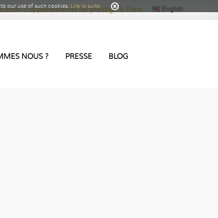
to our use of such cookies.
Lire la suite
English
cation d’appartements de prestige à Paris
MMES NOUS ?
PRESSE
BLOG