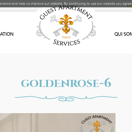
rience and help us improve our website. By continuing to use our website you agree 
Lo
SATION
QUI SO
goldenrose-6