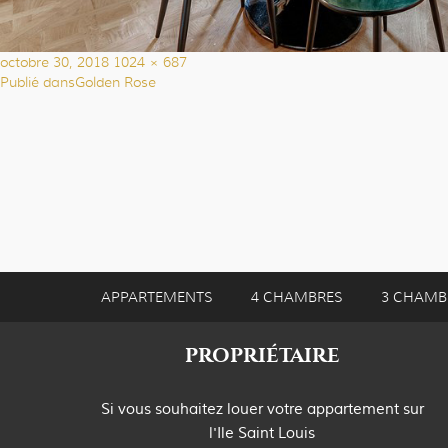
Publié
Taille
octobre 30, 2018
1024 × 687
le
réelle
Publié dans
Golden Rose
Navigation
de
l’article
APPARTEMENTS
4 CHAMBRES
3 CHAMB
PROPRIÉTAIRE
Si vous souhaitez louer votre appartement sur
l'Ile Saint Louis