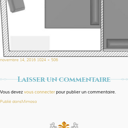
Publié
Taille
novembre 14, 2016
1024 × 506
le
réelle
Laisser un commentaire
Vous devez
vous connecter
pour publier un commentaire.
Publié dans
Mimosa
Navigation
de