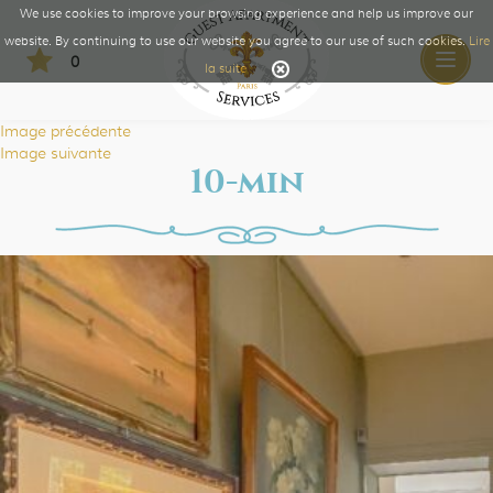
We use cookies to improve your browsing experience and help us improve our
website. By continuing to use our website you agree to our use of such cookies.
Lire
0
Toggle
la suite
naviga
Image précédente
Image suivante
10-min